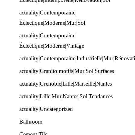
actuality|Contemporaine|
Éclectique|Moderne|Mur|Sol
actuality|Contemporaine|
Éclectique|Moderne|Vintage
actuality|Contemporaine|Industrielle|Mur|Rénovat
actuality|Granito motifs|Mur|Sol|Surfaces
actuality|Grenoble|Lille|Marseille|Nantes
actuality|Lille|Mur|Nantes|Sol|Tendances
actuality|Uncategorized
Bathroom
Cement Tile