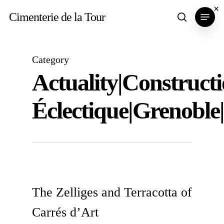
Skip
×
Menu
Cimenterie de la Tour
search
to
main
content
Category
Actuality|Constructi
Éclectique|Grenoble
The Zelliges and Terracotta of
Carrés d’Art