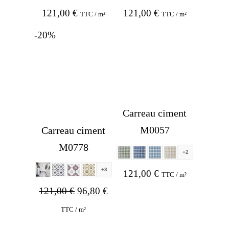
121,00
€
121,00
€
TTC / m²
TTC / m²
-20%
Carreau ciment
M0057
Carreau ciment
M0778
+2
+3
121,00
€
TTC / m²
Original
Current
121,00
€
96,80
€
price
price
TTC / m²
was:
is: