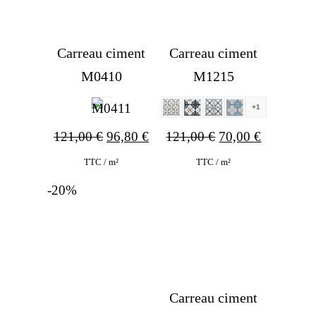
Carreau ciment
Carreau ciment
M0410
M1215
+1
Original
Current
Original
Current
121,00
€
96,80
€
121,00
€
70,00
€
price
price
price
price
TTC / m²
TTC / m²
was:
is:
was:
is:
-20%
121,00 €.
96,80 €.
121,00 €.
70,00 €.
Carreau ciment