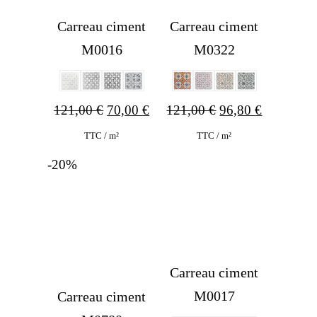
Carreau ciment
Carreau ciment
M0016
M0322
Original
Current
Original
Current
121,00
€
70,00
€
121,00
€
96,80
€
price
price
price
price
TTC / m²
TTC / m²
was:
is:
was:
is:
-20%
121,00 €.
70,00 €.
121,00 €.
96,80 €.
Carreau ciment
M0017
Carreau ciment