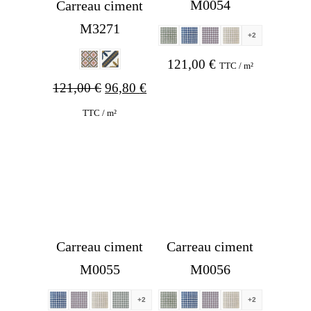
M0054
Carreau ciment
M3271
+2
121,00
€
TTC / m²
Original
Current
121,00
€
96,80
€
price
price
TTC / m²
was:
is:
121,00 €.
96,80 €.
Carreau ciment
Carreau ciment
M0055
M0056
+2
+2