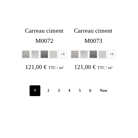
Carreau ciment
Carreau ciment
M0072
M0073
+3
+3
121,00
€
121,00
€
TTC / m²
TTC / m²
1
2
3
4
5
6
Next