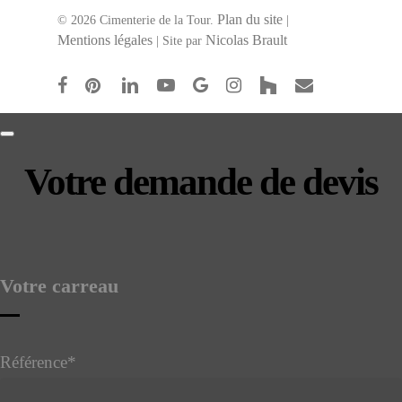
Plan du site
© 2026 Cimenterie de la Tour.
|
Mentions légales
Nicolas Brault
| Site par
facebook
pinterest
linkedin
youtube
google-
instagram
houzz
email
plus
Votre demande de devis
Email
Address
*
Votre carreau
Référence
*