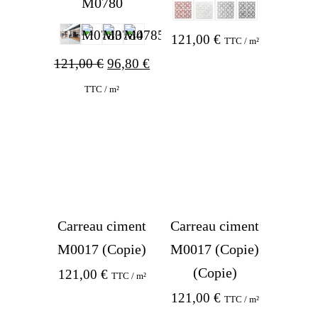
M0780
121,00
€
TTC / m²
Original
Current
121,00
€
96,80
€
price
price
TTC / m²
was:
is:
121,00 €.
96,80 €.
Carreau ciment
Carreau ciment
M0017 (Copie)
M0017 (Copie)
(Copie)
121,00
€
TTC / m²
121,00
€
TTC / m²