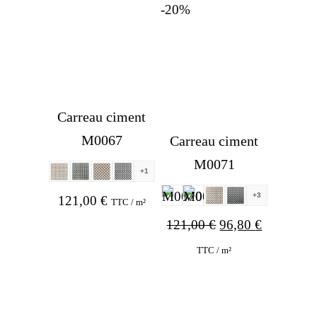
was:
is:
-20%
121,00 €.
60,00 €.
Carreau ciment
M0067
Carreau ciment
M0071
+1
+3
121,00
€
TTC / m²
Original
Current
121,00
€
96,80
€
price
price
TTC / m²
was:
is:
121,00 €.
96,80 €.