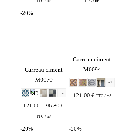
TTC / m²
TTC / m²
was:
is:
was:
is:
-20%
110,00 €.
60,00 €.
121,00 €.
70,00 €.
Carreau ciment
M0094
Carreau ciment
M0070
+2
+3
121,00
€
TTC / m²
Original
Current
121,00
€
96,80
€
price
price
TTC / m²
was:
is:
-20%
-50%