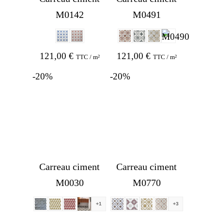
M0142
M0491
121,00
€
121,00
€
TTC / m²
TTC / m²
-20%
-20%
Carreau ciment
Carreau ciment
M0030
M0770
+1
+3