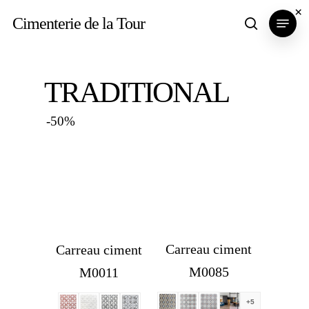
Skip
×
Menu
Cimenterie de la Tour
search
to
main
content
TRADITIONAL
-50%
Carreau ciment
Carreau ciment
M0085
M0011
+5