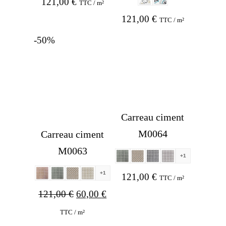
121,00
€
TTC / m²
121,00
€
TTC / m²
-50%
Carreau ciment
M0064
Carreau ciment
M0063
+1
+1
121,00
€
TTC / m²
Original
Current
121,00
€
60,00
€
price
price
TTC / m²