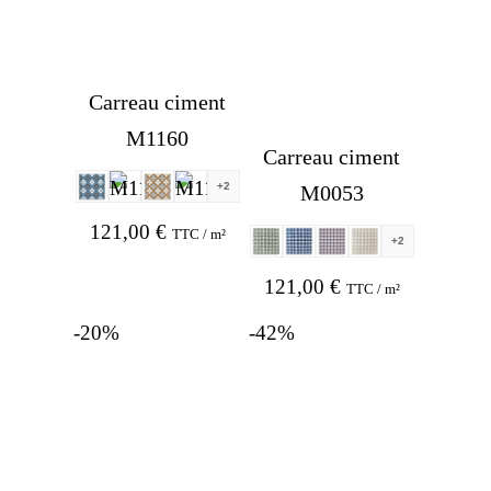
121,00 €.
96,80 €.
Carreau ciment
M1160
Carreau ciment
+2
M0053
121,00
€
TTC / m²
+2
121,00
€
TTC / m²
-20%
-42%