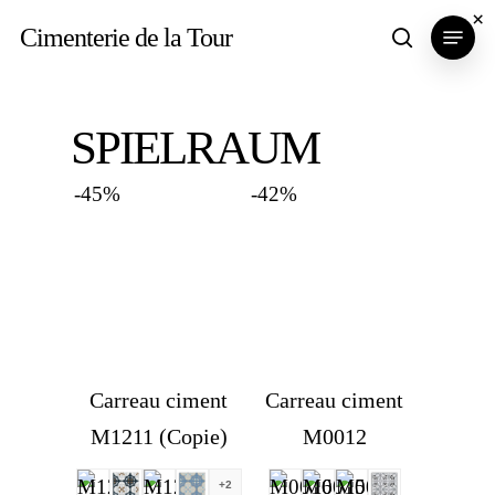
Skip
×
Menu
Cimenterie de la Tour
search
to
main
content
SPIELRAUM
-45%
-42%
Carreau ciment
Carreau ciment
M1211 (Copie)
M0012
+2