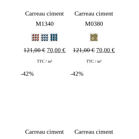
Carreau ciment
Carreau ciment
M1340
M0380
Ursprünglicher
Aktueller
Ursprünglicher
Aktueller
121,00
€
70,00
€
121,00
€
70,00
€
Preis
Preis
Preis
Preis
TTC / m²
TTC / m²
war:
ist:
war:
ist:
-42%
-42%
121,00 €
70,00 €.
121,00 €
70,00 €.
Carreau ciment
Carreau ciment