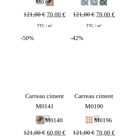
Ursprünglicher
Aktueller
Ursprünglicher
Aktueller
121,00
€
70,00
€
121,00
€
70,00
€
Preis
Preis
Preis
Preis
TTC / m²
TTC / m²
war:
ist:
war:
ist:
-50%
-42%
121,00 €
70,00 €.
121,00 €
70,00 €.
Carreau ciment
Carreau ciment
M0141
M0190
Ursprünglicher
Aktueller
Ursprünglicher
Aktueller
121,00
€
60,00
€
121,00
€
70,00
€