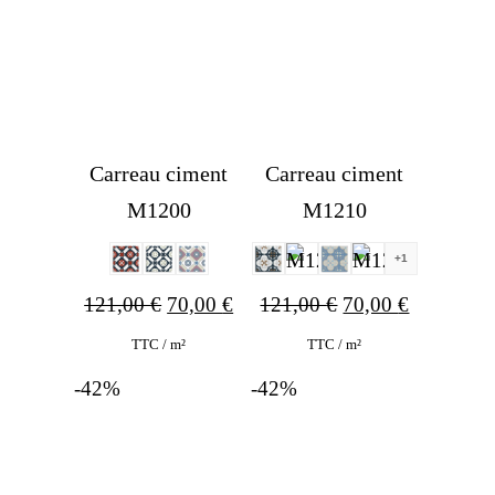
Carreau ciment
Carreau ciment
M1200
M1210
+1
Ursprünglicher
Aktueller
Ursprünglicher
Aktueller
121,00
€
70,00
€
121,00
€
70,00
€
Preis
Preis
Preis
Preis
TTC / m²
TTC / m²
war:
ist:
war:
ist:
-42%
-42%
121,00 €
70,00 €.
121,00 €
70,00 €.