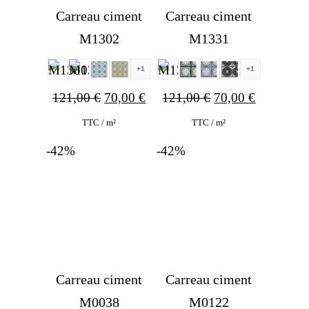
Carreau ciment
Carreau ciment
M1302
M1331
+1
+1
Ursprünglicher
Aktueller
Ursprünglicher
Aktueller
121,00
€
70,00
€
121,00
€
70,00
€
Preis
Preis
Preis
Preis
TTC / m²
TTC / m²
war:
ist:
war:
ist:
-42%
-42%
121,00 €
70,00 €.
121,00 €
70,00 €.
Carreau ciment
Carreau ciment
M0038
M0122