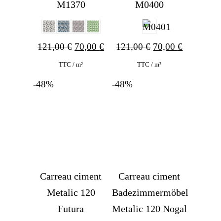
M1370
M0400
Ursprünglicher
Aktueller
Ursprünglicher
Aktueller
121,00
€
70,00
€
121,00
€
70,00
€
Preis
Preis
Preis
Preis
TTC / m²
TTC / m²
war:
ist:
war:
ist:
-48%
-48%
121,00 €
70,00 €.
121,00 €
70,00 €.
Carreau ciment
Carreau ciment
Metalic 120
Badezimmermöbel
Futura
Metalic 120 Nogal