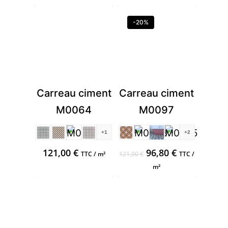
-20%
Carreau ciment
Carreau ciment
M0064
M0097
+1
+2
Ursprünglicher
Aktueller
121,00
€
96,80
€
TTC / m²
121,00
€
TTC /
Preis
Preis
m²
war:
ist:
121,00 €
96,80 €.