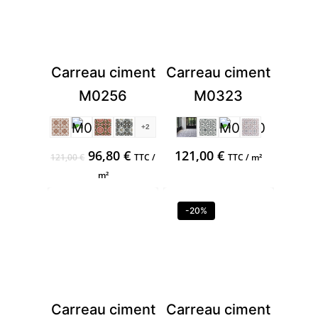
Carreau ciment
Carreau ciment
M0256
M0323
+2
Ursprünglicher
Aktueller
96,80
€
121,00
€
121,00
€
TTC /
TTC / m²
Preis
Preis
m²
war:
ist:
121,00 €
96,80 €.
-20%
Carreau ciment
Carreau ciment