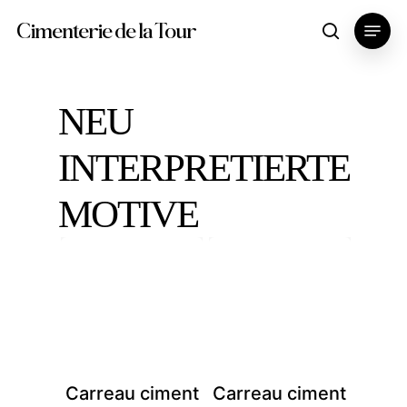
Skip
Menu
Cimenterie de la Tour
search
to
main
content
NEU
INTERPRETIERTE
MOTIVE
Carreau ciment
Carreau ciment