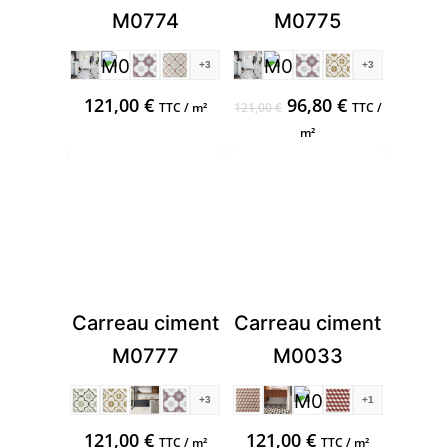
M0774
M0775
+3
+3
Ursprünglicher
Aktueller
121,00
€
96,80
€
TTC / m²
121,00
€
TTC /
Preis
Preis
m²
war:
ist:
121,00 €
96,80 €.
Carreau ciment
Carreau ciment
M0777
M0033
+3
+1
121,00
€
121,00
€
TTC / m²
TTC / m²