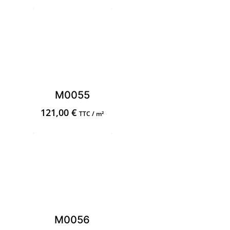
M0055
121,00
€
TTC / m²
M0056