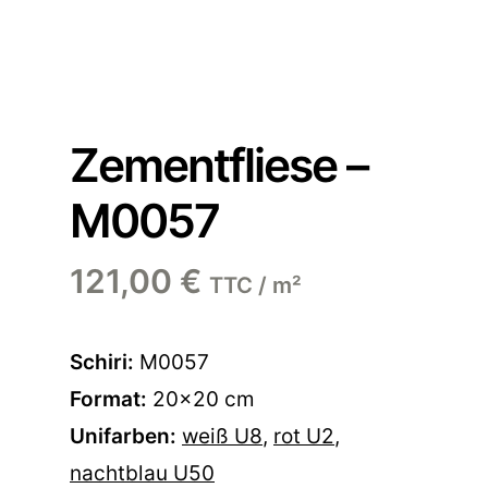
Zementfliese –
M0057
121,00
€
TTC / m²
Schiri:
M0057
Format:
20×20 cm
Unifarben:
weiß U8
,
rot U2
,
nachtblau U50