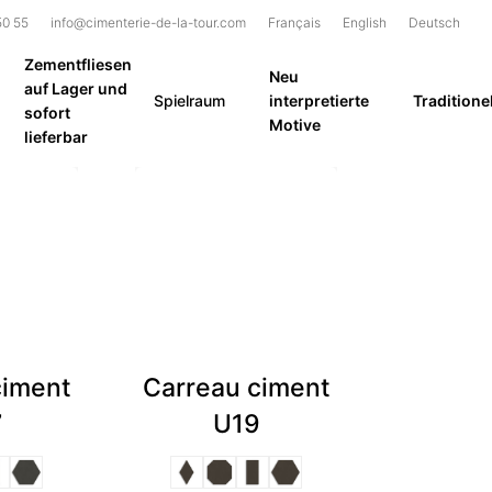
50 55
info@cimenterie-de-la-tour.com
Français
English
Deutsch
Zementfliesen
Neu
auf Lager und
Spielraum
interpretierte
Traditionel
sofort
Motive
lieferbar
ciment
Carreau ciment
7
U19