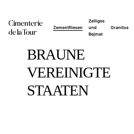
Skip
to
Zelliges
Cimenterie
main
Zementfliesen
und
Granitos
de la Tour
Bejmat
content
BRAUNE
VEREINIGTE
STAATEN