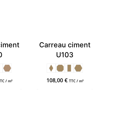
ciment
Carreau ciment
0
U103
108,00
€
TC / m²
TTC / m²