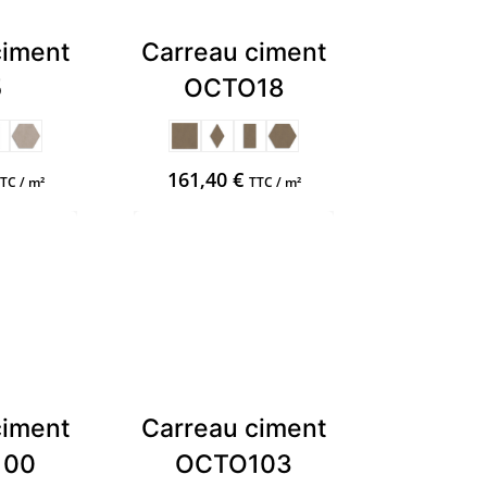
ciment
Carreau ciment
5
OCTO18
161,40
€
TC / m²
TTC / m²
ciment
Carreau ciment
100
OCTO103