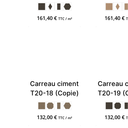
161,40
€
161,40
€
TTC / m²
T
Carreau ciment
Carreau 
T20-18 (Copie)
T20-19 (
132,00
€
132,00
€
TTC / m²
T