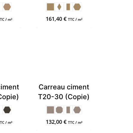
161,40
€
TC / m²
TTC / m²
ciment
Carreau ciment
Copie)
T20-30 (Copie)
132,00
€
TC / m²
TTC / m²