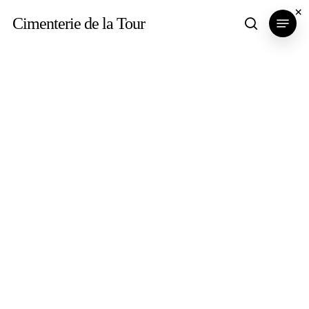
Skip
×
Menu
Cimenterie de la Tour
search
to
main
content