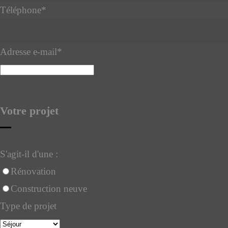
Téléphone
*
Adresse e-mail
*
Votre projet
S'agit-il d'une :
Rénovation
Construction neuve
Type de projet