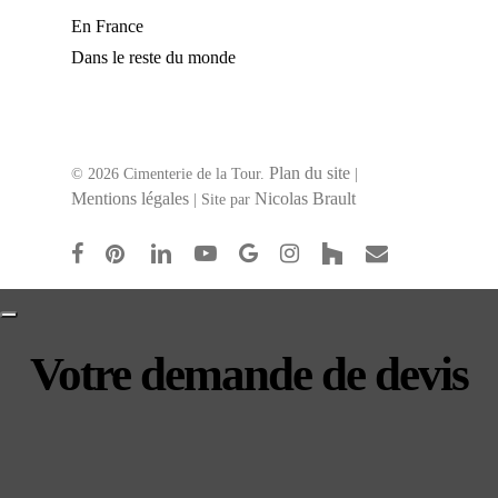
En France
Dans le reste du monde
Plan du site
© 2026 Cimenterie de la Tour.
|
Mentions légales
Nicolas Brault
| Site par
facebook
pinterest
linkedin
youtube
google-
instagram
houzz
email
plus
Votre demande de devis
Contact
Email
*