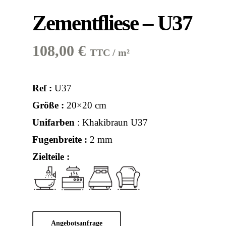
Zementfliese – U37
108,00
€
TTC / m²
Ref :
U37
Größe :
20×20 cm
Unifarben
: Khakibraun U37
Fugenbreite :
2 mm
Zielteile :
Angebotsanfrage