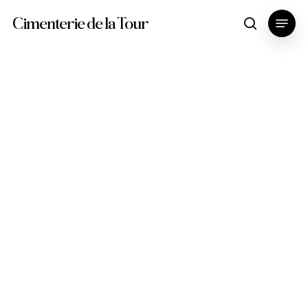
Skip
Menu
Cimenterie de la Tour
search
to
main
content