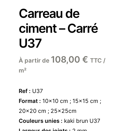
Carreau de
ciment – Carré
U37
108,00
€
À partir de
TTC /
m²
Ref :
U37
Format :
10×10 cm ; 15×15 cm ;
20×20 cm ; 25x25cm
Couleurs unies :
kaki brun U37
Largeur des joints :
2 mm