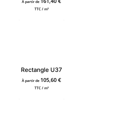
161,40
€
À partir de
TTC / m²
Rectangle U37
105,60
€
À partir de
TTC / m²