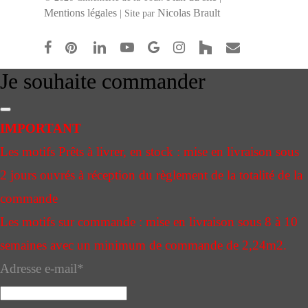
Mentions légales
Nicolas Brault
| Site par
facebook
pinterest
linkedin
youtube
google-
instagram
houzz
email
plus
Je souhaite commander
IMPORTANT
Les motifs Prêts à livrer, en stock : mise en livraison sous
2 jours ouvrés à réception du règlement de la totalité de la
commande
Les motifs sur commande : mise en livraison sous 8 à 10
semaines avec un minimum de commande de 2,24m2.
Adresse e-mail
*