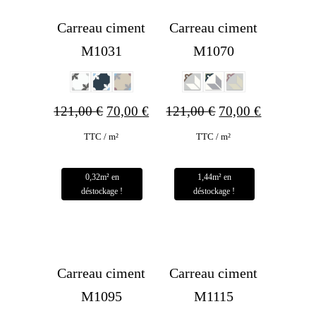
Carreau ciment
Carreau ciment
M1031
M1070
Le
Le
Le
Le
121,00
€
70,00
€
121,00
€
70,00
€
prix
prix
prix
prix
TTC / m²
TTC / m²
initial
actuel
initial
actuel
était :
est :
était :
est :
121,00 €.
70,00 €.
121,00 €.
70,00 €.
Carreau ciment
Carreau ciment
M1095
M1115