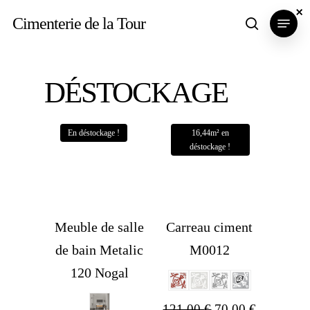
Skip
×
×
×
Menu
Cimenterie de la Tour
search
to
main
content
DÉSTOCKAGE
Meuble de salle
Carreau ciment
de bain Metalic
M0012
120 Nogal
Le
Le
121,00
€
70,00
€