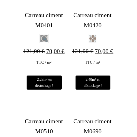
Carreau ciment
Carreau ciment
M0401
M0420
Le
Le
Le
Le
121,00
€
70,00
€
121,00
€
70,00
€
prix
prix
prix
prix
TTC / m²
TTC / m²
initial
actuel
initial
actuel
était :
est :
était :
est :
121,00 €.
70,00 €.
121,00 €.
70,00 €.
Carreau ciment
Carreau ciment
M0510
M0690