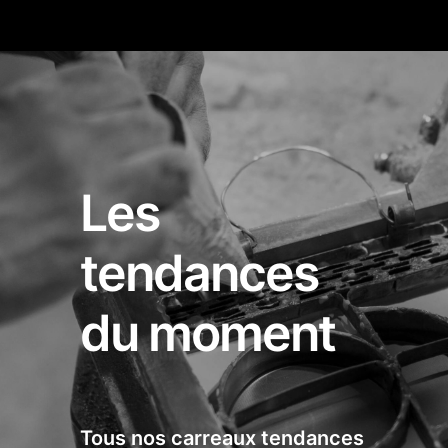
Les
tendances
du moment
Tous nos carreaux tendances