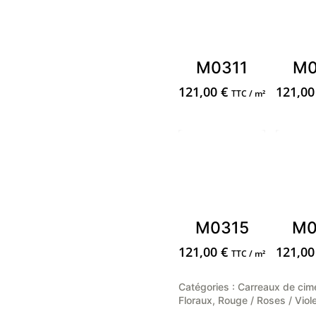
M0311
M0
121,00
€
121,0
TTC / m²
M0315
M0
121,00
€
121,0
TTC / m²
Catégories :
Carreaux de cim
Floraux
,
Rouge / Roses / Viol