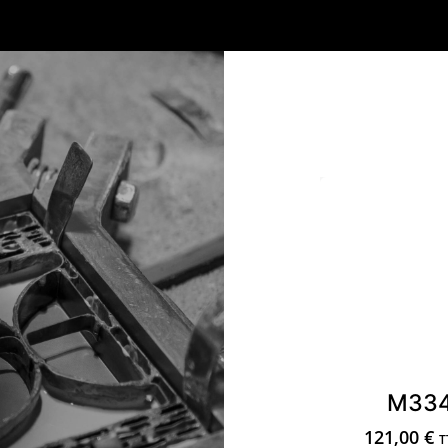
M33
121,00
€
T