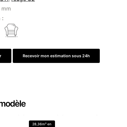
 mm
 :
r
Recevoir mon estimation sous 24h
Commander un échantillon
 modèle