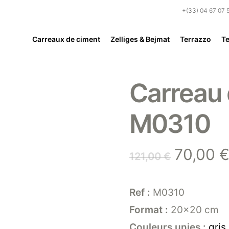
+(33) 04 67 07 
Carreaux de ciment
Zelliges & Bejmat
Terrazzo
Te
Carreau 
M0310
Le
70,00
121,00
€
prix
initial
Ref :
M0310
était :
Format :
20×20 cm
121,00 
Couleurs unies :
gris