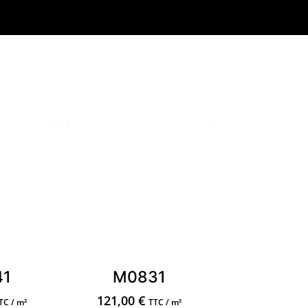
41
M0831
121,00
€
TC / m²
TTC / m²