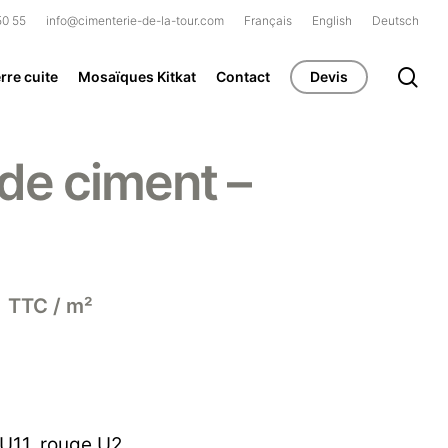
50 55
info@cimenterie-de-la-tour.com
Français
English
Deutsch
se
rre cuite
Mosaïques Kitkat
Contact
Devis
de ciment –
Le
€
TTC / m²
prix
actuel
est :
€.
70,00 €.
 U11
,
rouge U2