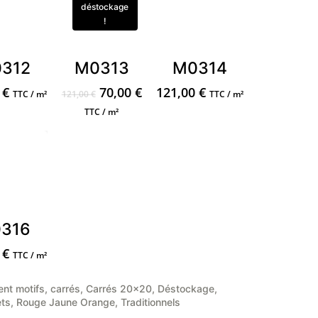
312
M0313
M0314
Le
Le
0
€
70,00
€
121,00
€
TTC / m²
121,00
€
TTC / m²
prix
prix
TTC / m²
initial
actuel
était :
est :
121,00 €.
70,00 €.
316
0
€
TTC / m²
ent motifs
,
carrés
,
Carrés 20x20
,
Déstockage
,
ets
,
Rouge Jaune Orange
,
Traditionnels