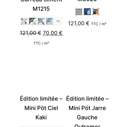
M1215
+1
121,00
€
TTC / m²
Le
Le
121,00
€
70,00
€
prix
prix
TTC / m²
initial
actuel
était :
est :
121,00 €.
70,00 €.
Édition limitée –
Édition limitée –
Mini Pöt Ciel
Mini Pöt Jarre
Kaki
Gauche
Outremer