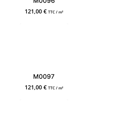
M0096
121,00
€
TTC / m²
M0097
121,00
€
TTC / m²