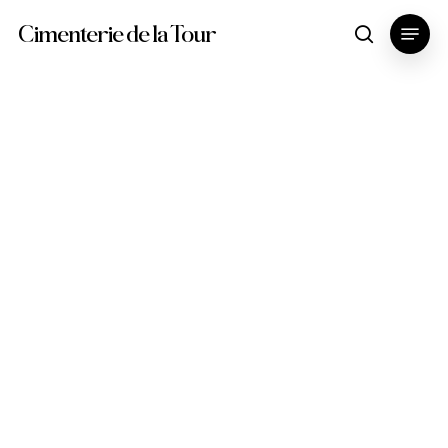
Skip
Menu
Cimenterie de la Tour
search
to
main
content