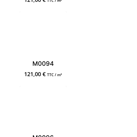
TTC / m²
M0094
121,00
€
TTC / m²