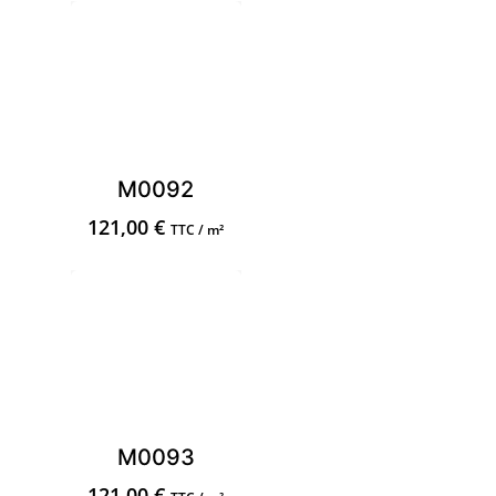
M0092
121,00
€
TTC / m²
M0093
121,00
€