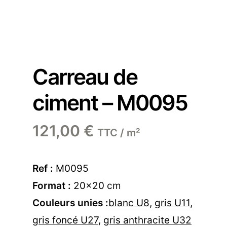
Carreau de
ciment – M0095
121,00
€
TTC / m²
Ref :
M0095
Format :
20×20 cm
Couleurs unies :
blanc U8
,
gris U11
,
gris foncé U27
,
gris anthracite U32