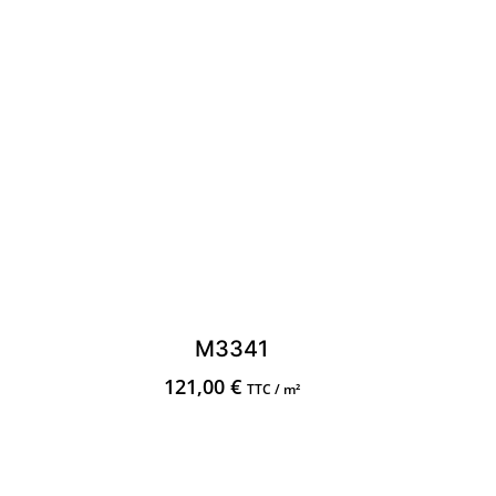
M3341
121,00
€
TTC / m²