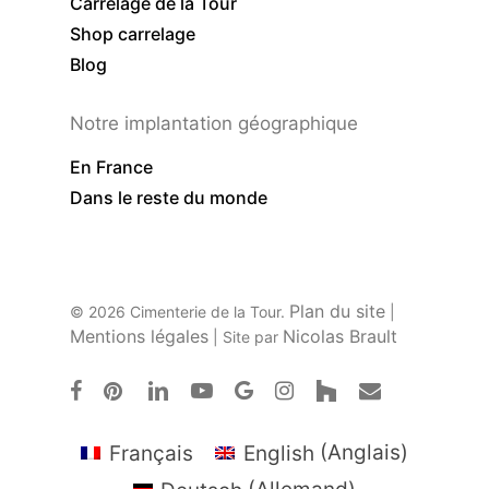
Carrelage de la Tour
Shop carrelage
Blog
Notre implantation géographique
En France
Dans le reste du monde
Plan du site
© 2026 Cimenterie de la Tour.
|
Mentions légales
Nicolas Brault
| Site par
facebook
pinterest
linkedin
youtube
google-
instagram
houzz
email
plus
Français
English
(
Anglais
)