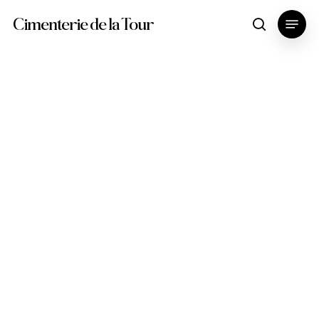
Skip
Menu
Cimenterie de la Tour
search
to
main
content