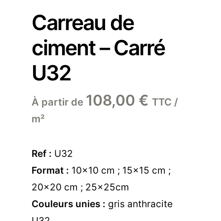
Carreau de
ciment – Carré
U32
108,00
€
À partir de
TTC /
m²
Ref :
U32
Format :
10×10 cm ; 15×15 cm ;
20×20 cm ; 25x25cm
Couleurs unies :
gris anthracite
U32