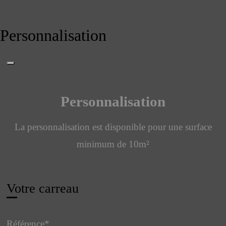
Personnalisation
Personnalisation
La personnalisation est disponible pour une surface
minimum de 10m²
Contact
Votre carreau
Email
*
Référence
*