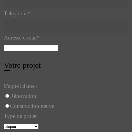
Téléphone
*
Adresse e-mail
*
Votre projet
S'agit-il d'une :
Rénovation
Construction neuve
Type de projet