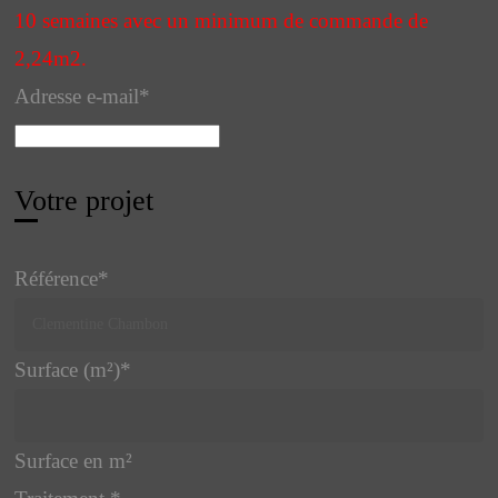
10 semaines avec un minimum de commande de
2,24m2.
Adresse e-mail
*
Votre projet
Référence
*
Surface (m²)
*
Surface en m²