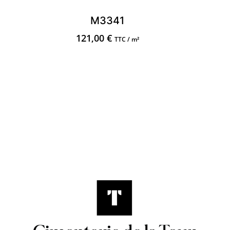
M3341
121,00
€
TTC / m²