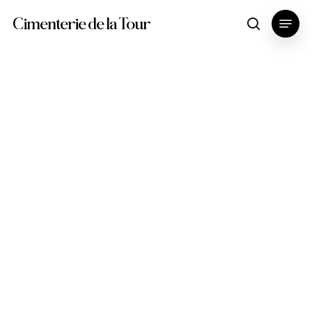
Skip
Menu
Cimenterie de la Tour
search
to
main
content