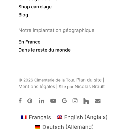
Shop carrelage
Blog
Notre implantation géographique
En France
Dans le reste du monde
Plan du site
© 2026 Cimenterie de la Tour.
|
Mentions légales
Nicolas Brault
| Site par
facebook
pinterest
linkedin
youtube
google-
instagram
houzz
email
plus
Français
English
(
Anglais
)
Deutsch
(
Allemand
)