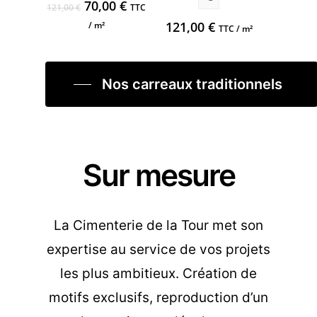
Le
Le
70,00
€
121,00
€
TTC
prix
prix
121,00
€
/ m²
TTC / m²
initial
actuel
était :
est :
121,00 €.
70,00 €.
Nos carreaux traditionnels
Sur mesure
La Cimenterie de la Tour met son
expertise au service de vos projets
les plus ambitieux. Création de
motifs exclusifs, reproduction d’un