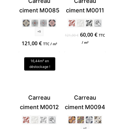
Carreau
Carreau
ciment M0085
ciment M0011
+5
Le
Le
60,00
€
121,00
€
TTC
prix
prix
121,00
€
/ m²
TTC / m²
initial
actuel
était :
est :
121,00 €.
60,00 €.
Carreau
Carreau
ciment M0012
ciment M0094
+2