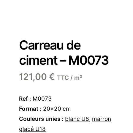
Carreau de
ciment – M0073
121,00
€
TTC / m²
Ref :
M0073
Format :
20×20 cm
Couleurs unies :
blanc U8
,
marron
glacé U18