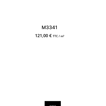
M3341
121,00
€
TTC / m²