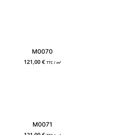
M0070
121,00
€
TTC / m²
M0071
121,00
€