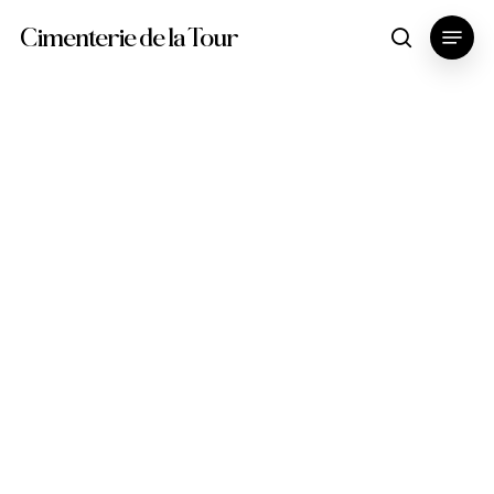
Skip
Menu
Cimenterie de la Tour
search
to
main
content