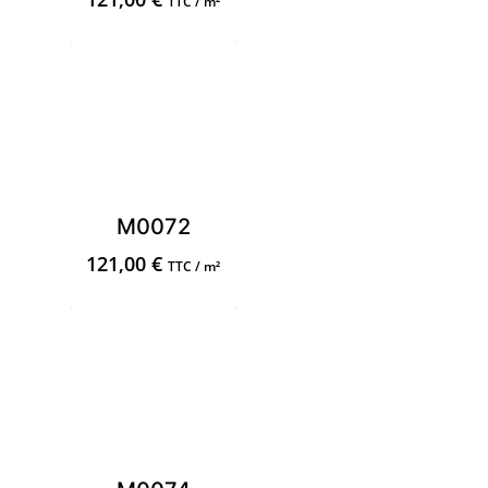
TTC / m²
M0072
121,00
€
TTC / m²