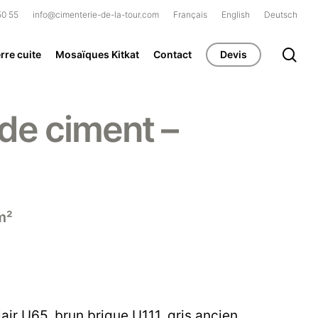
50 55
info@cimenterie-de-la-tour.com
Français
English
Deutsch
se
rre cuite
Mosaïques Kitkat
Contact
Devis
de ciment –
m²
clair U65
,
brun brique U111
,
gris ancien