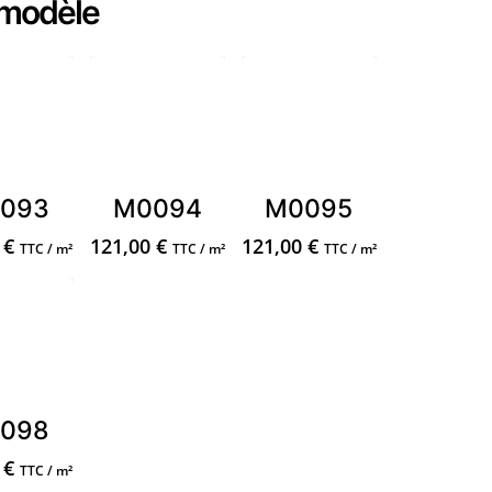
 modèle
093
M0094
M0095
0
€
121,00
€
121,00
€
TTC / m²
TTC / m²
TTC / m²
098
0
€
TTC / m²