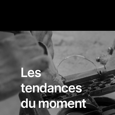
Les
tendances
du moment