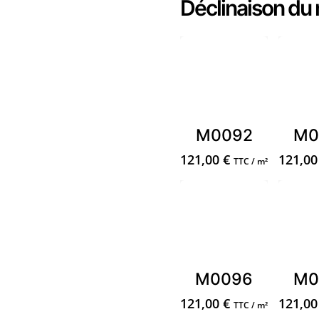
Déclinaison du
M0092
M0
121,00
€
121,0
TTC / m²
M0096
M0
121,00
€
121,0
TTC / m²