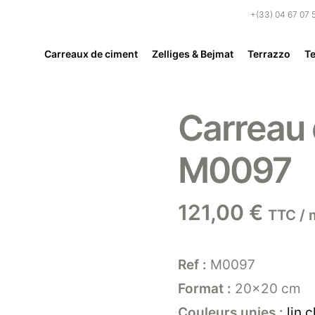
+(33) 04 67 07 
Carreaux de ciment
Zelliges & Bejmat
Terrazzo
Te
Carreau 
M0097
121,00
€
TTC / 
Ref :
M0097
Format :
20×20 cm
Couleurs unies :
lin 