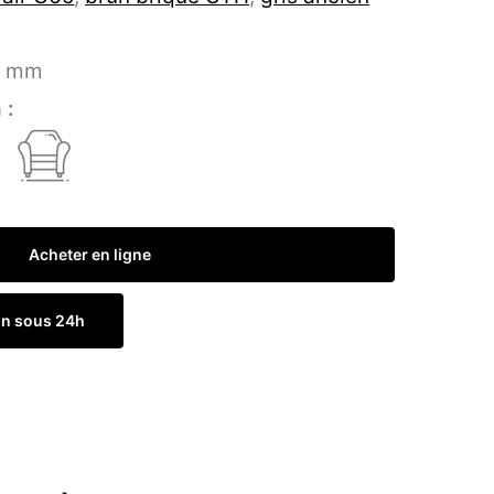
 mm
 :
Acheter en ligne
on sous 24h
Commander un échantillon