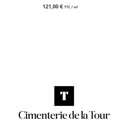
121,00
€
TTC / m²