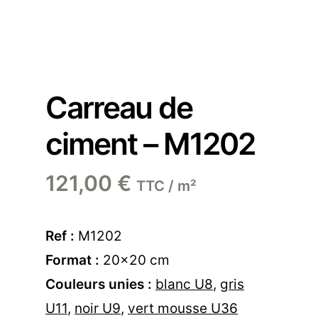
Carreau de
ciment – M1202
121,00
€
TTC / m²
Ref :
M1202
Format :
20×20 cm
Couleurs unies :
blanc U8
,
gris
U11
,
noir U9
,
vert mousse U36