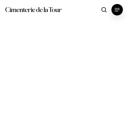
Skip
Menu
Cimenterie de la Tour
search
to
main
content