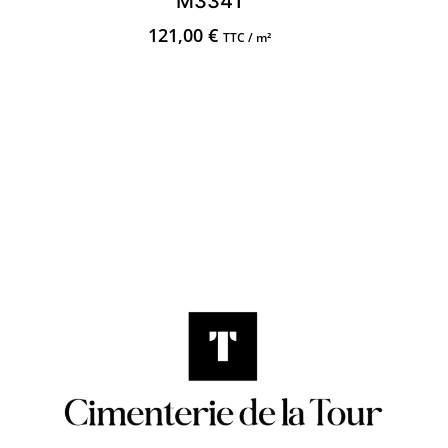
M3341
121,00
€
TTC / m²