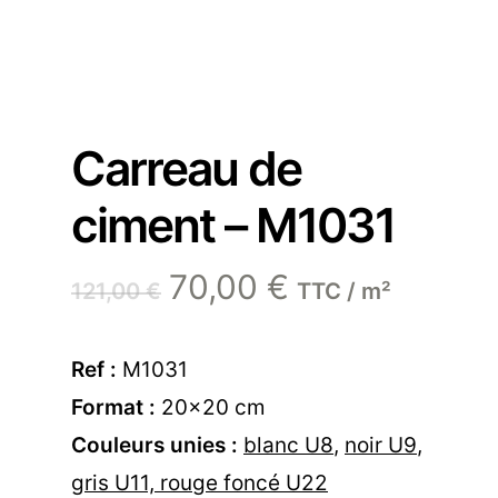
Carreau de
ciment – M1031
Le
Le
70,00
€
121,00
€
TTC / m²
prix
prix
initial
actuel
Ref :
M1031
était :
est :
Format :
20×20 cm
121,00 €.
70,00 €.
Couleurs unies :
blanc U8
,
noir U9
,
gris U11,
rouge foncé U22