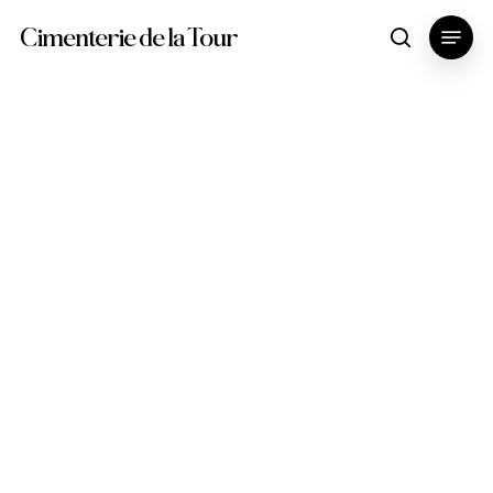
Skip
Menu
Cimenterie de la Tour
search
to
main
content