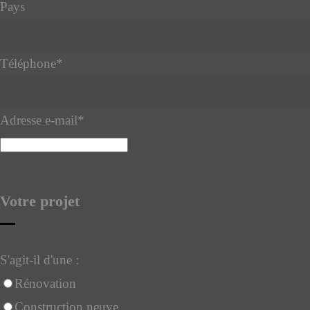
Pays
Téléphone
*
Adresse e-mail
*
Votre projet
S'agit-il d'une :
Rénovation
Construction neuve