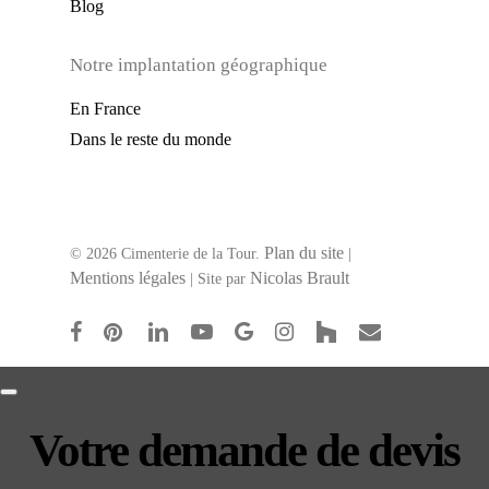
Blog
Notre implantation géographique
En France
Dans le reste du monde
Plan du site
© 2026 Cimenterie de la Tour.
|
Mentions légales
Nicolas Brault
| Site par
facebook
pinterest
linkedin
youtube
google-
instagram
houzz
email
plus
Phone
Votre demande de devis
Number
*