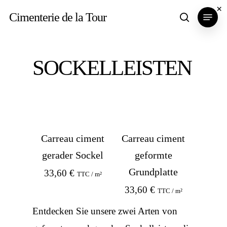
Skip
×
Menu
Cimenterie de la Tour
search
to
main
content
SOCKELLEISTEN
Carreau ciment
Carreau ciment
gerader Sockel
geformte
Grundplatte
33,60
€
TTC / m²
33,60
€
TTC / m²
Entdecken Sie unsere zwei Arten von