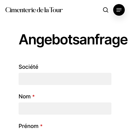
Skip
Menu
Cimenterie de la Tour
search
to
main
content
Angebotsanfrage
Société
Nom
*
Prénom
*