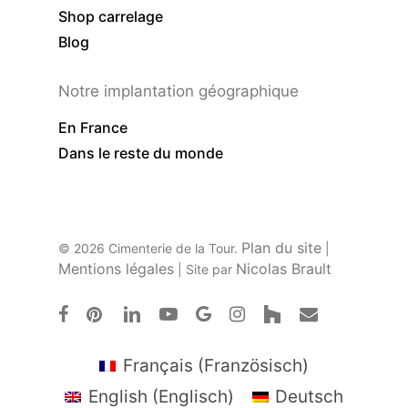
Shop carrelage
Blog
Notre implantation géographique
En France
Dans le reste du monde
Plan du site
© 2026 Cimenterie de la Tour.
|
Mentions légales
Nicolas Brault
| Site par
facebook
pinterest
linkedin
youtube
google-
instagram
houzz
email
plus
Français
(
Französisch
)
English
(
Englisch
)
Deutsch