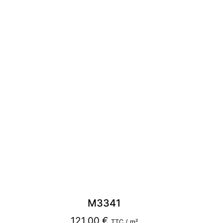
M3341
121,00
€
TTC / m²