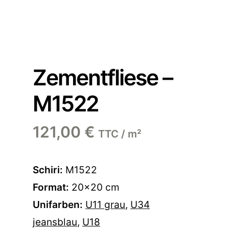
Zementfliese –
M1522
121,00
€
TTC / m²
Schiri:
M1522
Format:
20×20 cm
Unifarben:
U11 grau
,
U34
jeansblau
,
U18