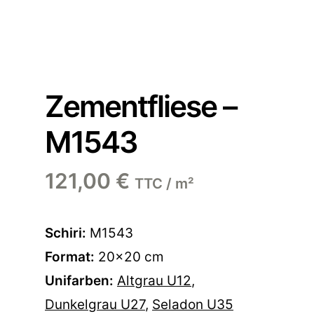
Zementfliese –
M1543
121,00
€
TTC / m²
Schiri:
M1543
Format:
20×20 cm
Unifarben:
Altgrau U12
,
Dunkelgrau U27
,
Seladon U35