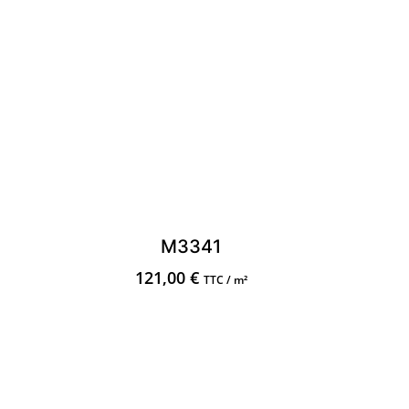
M3341
121,00
€
TTC / m²