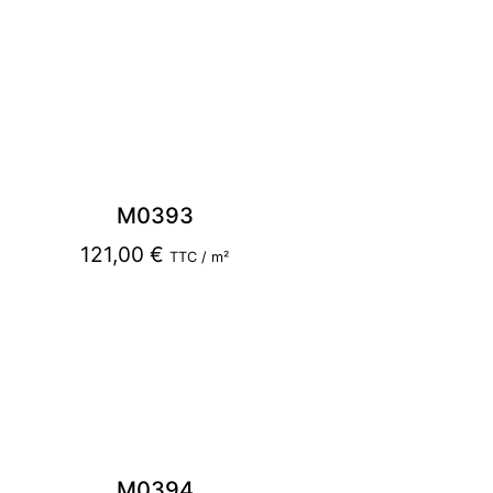
M0393
121,00
€
TTC / m²
M0394