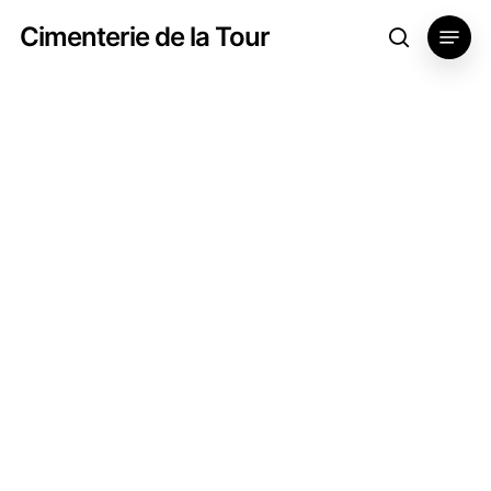
Skip
Menu
Cimenterie de la Tour
search
to
main
content