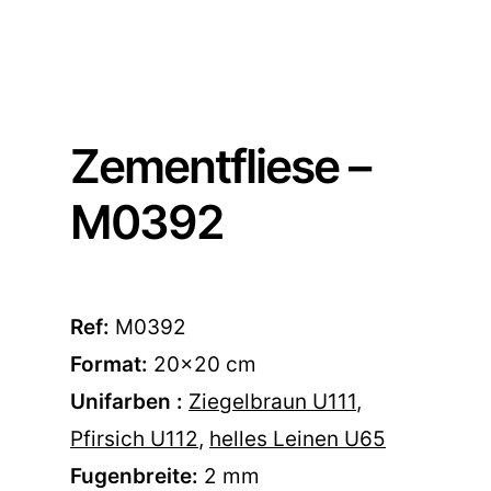
Zementfliese –
M0392
Ref:
M0392
Format:
20×20 cm
Unifarben :
Ziegelbraun U111
,
Pfirsich U112
,
helles Leinen U65
Fugenbreite:
2 mm