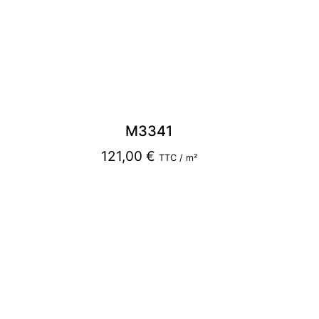
M3341
121,00
€
TTC / m²