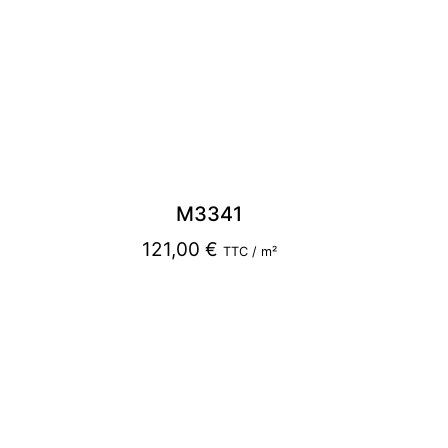
M3341
121,00
€
TTC / m²