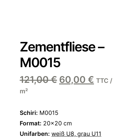
Zementfliese –
M0015
Ursprünglicher
Aktueller
121,00
€
60,00
€
TTC /
Preis
Preis
m²
war:
ist:
121,00 €
60,00 €.
Schiri:
M0015
Format:
20×20 cm
Unifarben:
weiß U8,
grau U11