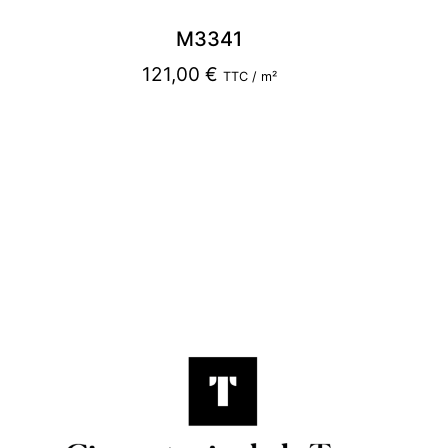
M3341
121,00
€
TTC / m²