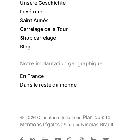
Unsere Geschichte
Lavérune
Saint Aunès
Carrelage de la Tour
Shop carrelage
Blog
Notre implantation géographique
En France
Dans le reste du monde
Plan du site
© 2026 Cimenterie de la Tour.
|
Mentions légales
Nicolas Brault
| Site par
facebook
pinterest
linkedin
youtube
google-
instagram
houzz
email