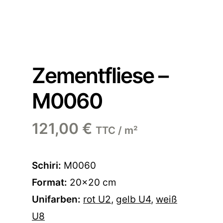
Zementfliese –
M0060
121,00
€
TTC / m²
Schiri:
M0060
Format:
20×20 cm
Unifarben:
rot U2
,
gelb U4
,
weiß
U8