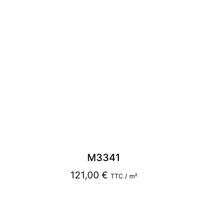
M3341
121,00
€
TTC / m²