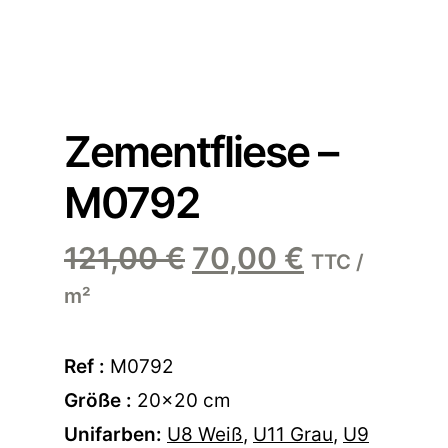
Zementfliese –
M0792
Ursprünglicher
Aktueller
121,00
€
70,00
€
TTC /
Preis
Preis
m²
war:
ist:
121,00 €
70,00 €.
Ref :
M0792
Größe :
20×20 cm
Unifarben:
U8 Weiß
,
U11 Grau
,
U9