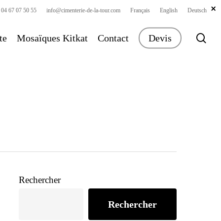
×
×
×
 04 67 07 50 55
info@cimenterie-de-la-tour.com
Français
English
Deutsch
sea
te
Mosaïques Kitkat
Contact
Devis
Rechercher
Rechercher