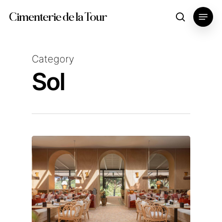
Skip
Menu
Cimenterie de la Tour
search
to
main
content
Category
Sol