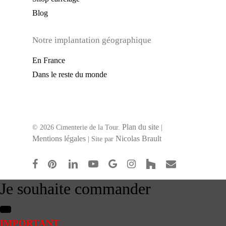
Blog
Notre implantation géographique
En France
Dans le reste du monde
Plan du site
© 2026 Cimenterie de la Tour.
|
Mentions légales
Nicolas Brault
| Site par
facebook
pinterest
linkedin
youtube
google-
instagram
houzz
email
plus
Je souhaite commander
IMPORTANT