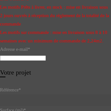
Les motifs Prêts à livrer, en stock : mise en livraison sous
2 jours ouvrés à réception du règlement de la totalité de la
commande
Les motifs sur commande : mise en livraison sous 8 à 10
semaines avec un minimum de commande de 2,24m2.
Adresse e-mail
*
Votre projet
Référence
*
Surface (m²)
*