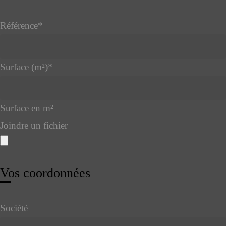
Référence
*
Surface (m²)
*
Surface en m²
Joindre un fichier
Email
Vos coordonnées
Address
*
Société