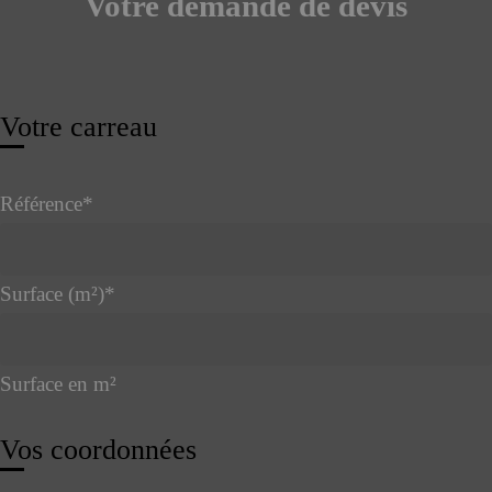
Votre demande de devis
Phone
Votre carreau
Number
*
Référence
*
Surface (m²)
*
Surface en m²
Vos coordonnées