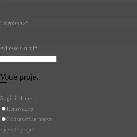
Téléphone
*
Adresse e-mail
*
Votre projet
S'agit-il d'une :
Rénovation
Construction neuve
Type de projet