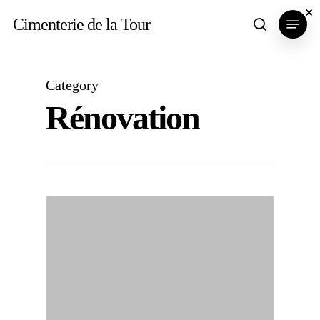
Skip
×
×
×
Menu
Cimenterie de la Tour
search
to
main
content
Category
Rénovation