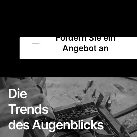
Fordern Sie ein
Angebot an
Die
Trends
des Augenblicks