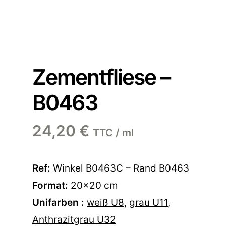
Zementfliese –
B0463
24,20
€
TTC / ml
Ref:
Winkel B0463C – Rand B0463
Format:
20×20 cm
Unifarben :
weiß U8
,
grau U11
,
Anthrazitgrau U32