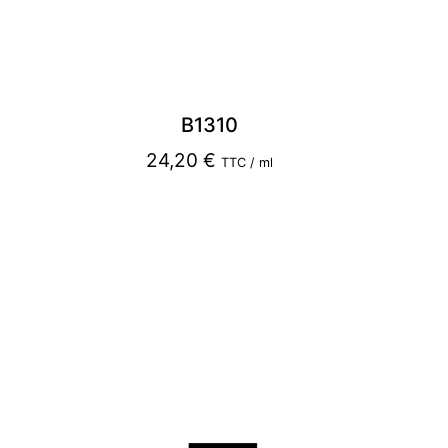
B1310
24,20
€
TTC / ml