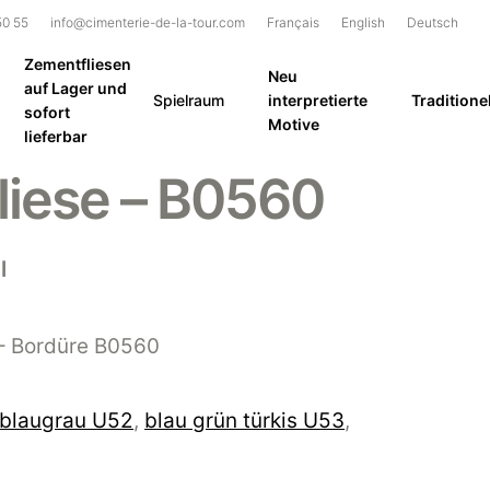
50 55
info@cimenterie-de-la-tour.com
Français
English
Deutsch
Zementfliesen
Neu
auf Lager und
Spielraum
interpretierte
Traditionel
sofort
Motive
lieferbar
liese – B0560
l
– Bordüre B0560
blaugrau U52
,
blau grün türkis U53
,