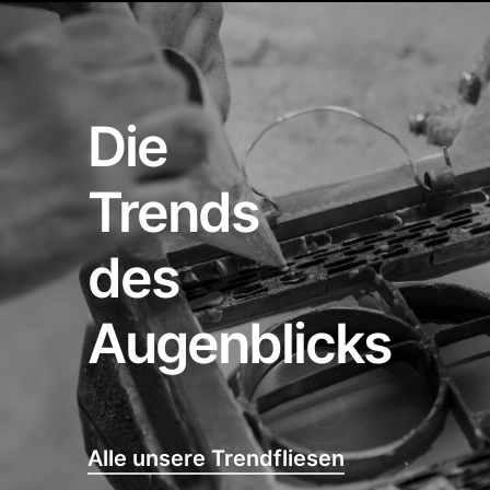
Die
Trends
des
Augenblicks
Alle unsere Trendfliesen