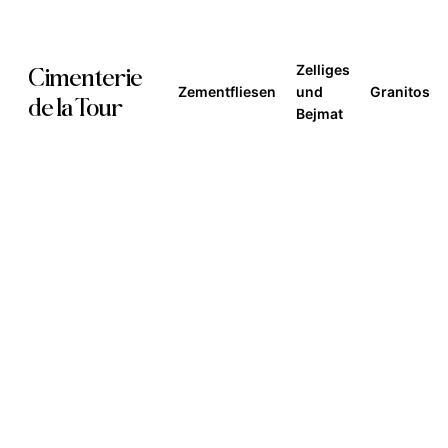
Skip
to
Zelliges
Cimenterie
main
Zementfliesen
und
Granitos
de la Tour
Bejmat
content