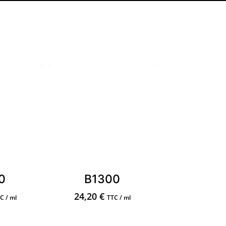
0
B1300
24,20
€
C / ml
TTC / ml