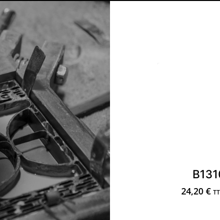
B131
24,20
€
TT