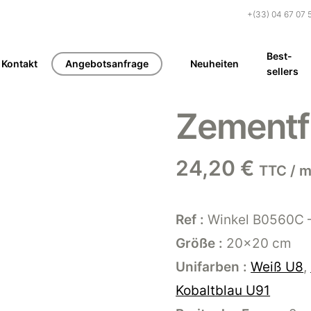
+(33) 04 67 07 
Best-
Kontakt
Angebotsanfrage
Neuheiten
sellers
Zementf
24,20
€
TTC / m
Ref :
Winkel B0560C 
Größe :
20×20 cm
Unifarben :
Weiß U8
,
Kobaltblau U91