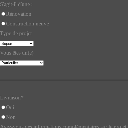
S'agit-il d'une :
Rénovation
Construction neuve
Type de projet
Vous êtes un(e)
Livraison
*
Oui
Non
Avez-vous des informations complémentaires sur le projet