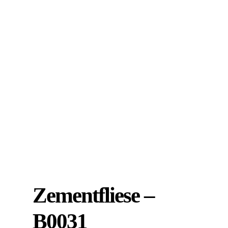
Zementfliese –
B0031