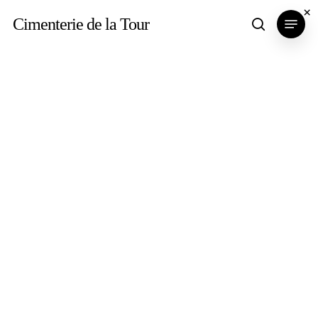
Skip
×
Menu
Cimenterie de la Tour
search
to
main
content