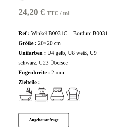
24,20
€
TTC / ml
Ref :
Winkel B0031C – Bordüre B0031
Größe :
20×20 cm
Unifarben :
U4 gelb, U8 weiß, U9
schwarz, U23 Übersee
Fugenbreite :
2 mm
Zielteile :
Angebotsanfrage