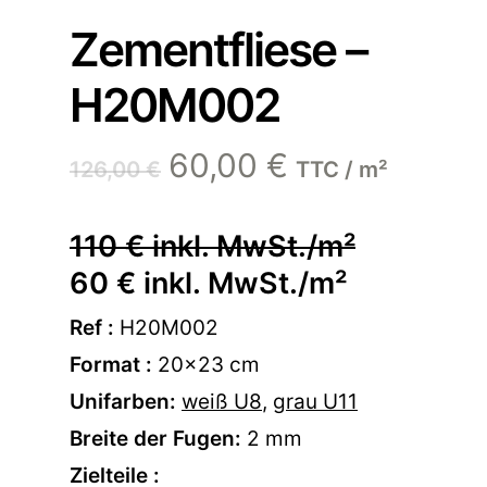
Zementfliese –
H20M002
Ursprünglicher
Aktueller
60,00
€
126,00
€
TTC / m²
Preis
Preis
war:
ist:
110 € inkl. MwSt./m²
126,00 €
60,00 €.
60 € inkl. MwSt./m²
Ref :
H20M002
Format :
20×23 cm
Unifarben:
weiß U8
,
grau U11
Breite der Fugen:
2 mm
Zielteile :