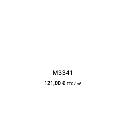
M3341
121,00
€
TTC / m²