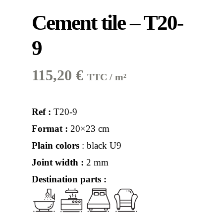
Cement tile – T20-
9
115,20
€
TTC / m²
Ref :
T20-9
Format :
20×23 cm
Plain colors
: black U9
Joint width :
2 mm
Destination parts :