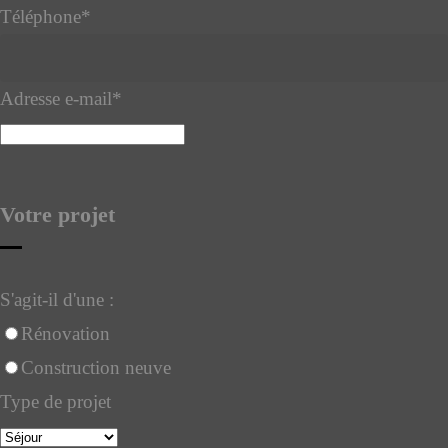
Téléphone
*
Adresse e-mail
*
Votre projet
S'agit-il d'une :
Rénovation
Construction neuve
Type de projet