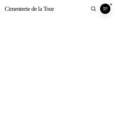
Skip
×
Menu
Cimenterie de la Tour
search
to
main
content