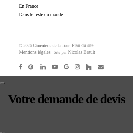
En France
Dans le reste du monde
Plan du site
© 2026 Cimenterie de la Tour.
|
Mentions légales
Nicolas Brault
| Site par
facebook
pinterest
linkedin
youtube
google-
instagram
houzz
email
plus
Votre demande de devis