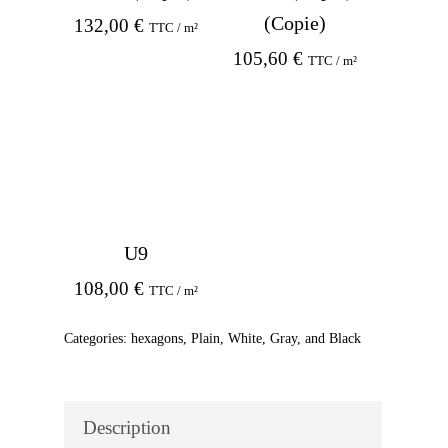
(Copie)
132,00
€
TTC / m²
105,60
€
TTC / m²
U9
108,00
€
TTC / m²
Categories:
hexagons
,
Plain
,
White, Gray, and Black
Description