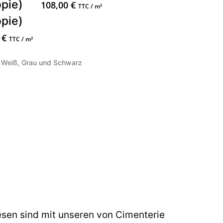
pie)
108,00
€
TTC / m²
pie)
0
€
TTC / m²
,
Weiß, Grau und Schwarz
esen sind mit unseren von Cimenterie