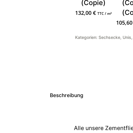
(Copie)
(Co
(Co
132,00
€
TTC / m²
105,6
Kategorien:
Sechsecke
,
Unis
Beschreibung
Alle unsere Zementfli