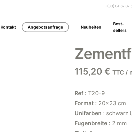
+(33) 04 67 07 
Best-
Kontakt
Angebotsanfrage
Neuheiten
sellers
Zementfl
115,20
€
TTC / 
Ref :
T20-9
Format :
20×23 cm
Unifarben
: schwarz 
Fugenbreite :
2 mm