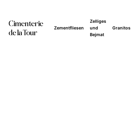
Skip
to
Zelliges
Cimenterie
main
Zementfliesen
und
Granitos
de la Tour
Bejmat
content