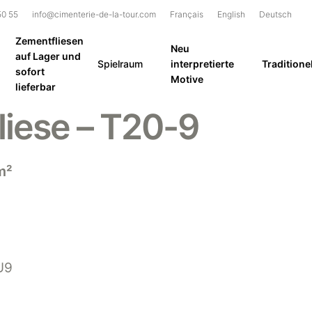
50 55
info@cimenterie-de-la-tour.com
Français
English
Deutsch
Zementfliesen
Neu
auf Lager und
Spielraum
interpretierte
Traditionel
sofort
Motive
lieferbar
iese – T20-9
m²
U9