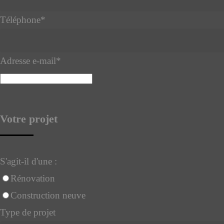
Téléphone
*
Adresse e-mail
*
Votre projet
S'agit-il d'une :
Rénovation
Construction neuve
Type de projet