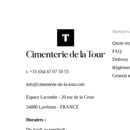
121,00 €.
96,8
Service 
Quote req
FAQ
Delivery
Règlemen
t. +33 (0)4 67 07 50 55
General t
info@cimenterie-de-la-tour.com
Espace Lacombe - 20 rue de la Croix
34880 Lavérune - FRANCE
Horaires :
Du lundi au vendredi :