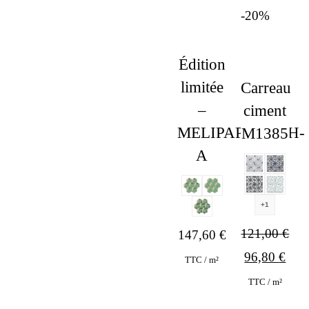
-20%
Édition
limitée
Carreau
–
ciment
MELIPAPIFRESH-
M1385
A
+1
121,00
€
147,60
€
Original
Curr
96,80
€
TTC / m²
price
pric
TTC / m²
was:
is: