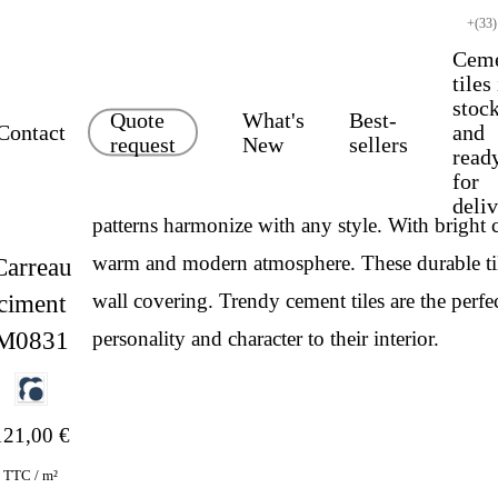
+(33)
Cem
tiles
stoc
Quote
What's
Best-
Contact
and
request
New
sellers
read
for
Trendy cement tiles will add an original touch t
deli
patterns
harmonize with any style. With
bright 
warm and
modern
atmosphere. These durable ti
Carreau
wall covering. Trendy cement tiles are the perf
ciment
M0831
personality and character to their interior.
121,00
€
TTC / m²