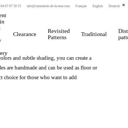
×
 04 67 07 50 55
info@cimenterie-de-la-tour.com
Français
English
Deutsch
ent
 in
k
Revisited
Dist
Clearance
Traditional
Patterns
patt
y
o your interior. Their
unique geometric
very
colors
and subtle shading, you can create a
les are handmade and can be used as floor or
ect choice for those who want to add