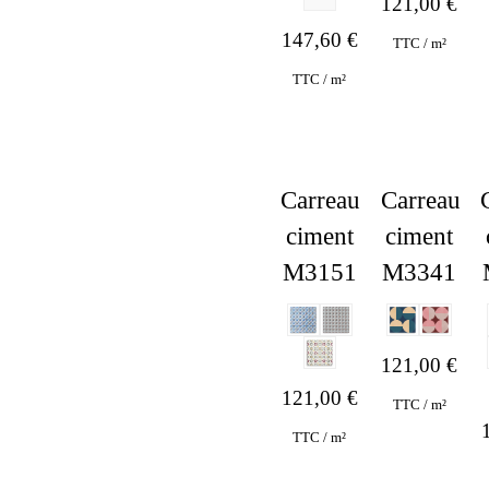
121,00
€
147,60
€
TTC / m²
TTC / m²
Carreau
Carreau
ciment
ciment
M3151
M3341
Hit enter to search or ESC to close
121,00
€
121,00
€
TTC / m²
TTC / m²