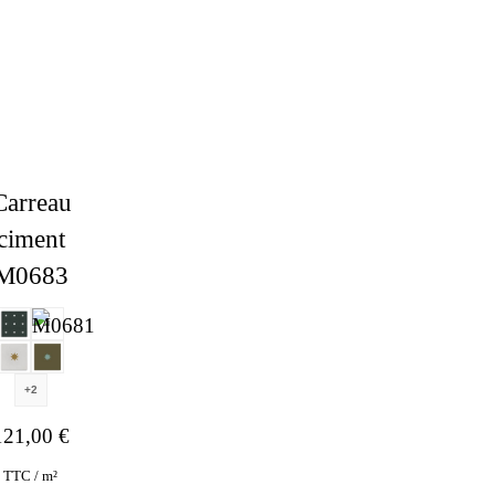
Carreau
ciment
M0683
+2
121,00
€
TTC / m²