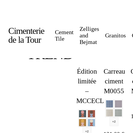
Skip
to
main
Zelliges
Cimenterie
Cement
content
and
Granitos
de la Tour
Tile
Bejmat
TREND
Édition
Carreau
limitée
ciment
–
M0055
MCCECLA5
+2
+2