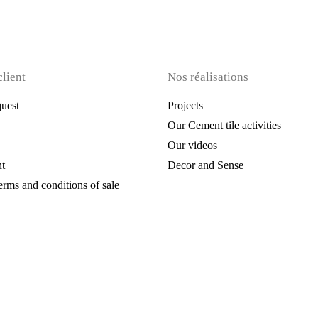
0 €.
client
Nos réalisations
uest
Projects
Our Cement tile activities
Our videos
t
Decor and Sense
erms and conditions of sale