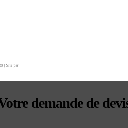
es
| Site par
Votre demande de devi