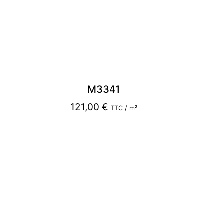
M3341
121,00
€
TTC / m²