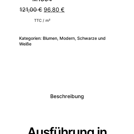
Ursprünglicher
Aktueller
121,00
€
96,80
€
Preis
Preis
TTC / m²
war:
ist:
Kategorien:
Blumen
,
Modern
,
Schwarze und
121,00 €
96,80 €.
Weiße
Beschreibung
Ausführung in