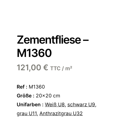
Zementfliese –
M1360
121,00
€
TTC / m²
Ref :
M1360
Größe :
20×20 cm
Unifarben :
Weiß U8
,
schwarz U9
,
grau U11
,
Anthrazitgrau U32