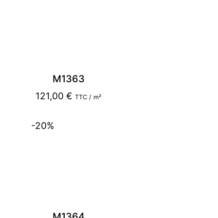
M1363
121,00
€
TTC / m²
-20%
M1364