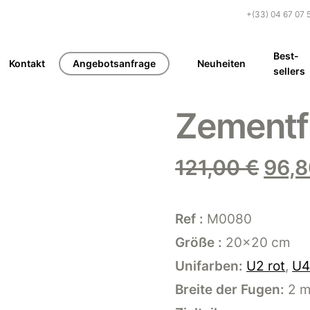
+(33) 04 67 07 
Best-
Kontakt
Angebotsanfrage
Neuheiten
sellers
Zementf
Ursp
121,00
€
96,
Prei
war:
Ref :
M0080
121,
Größe :
20×20 cm
Unifarben:
U2 rot
,
U4
Breite der Fugen:
2 