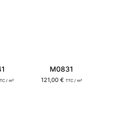
41
M0831
121,00
€
TC / m²
TTC / m²