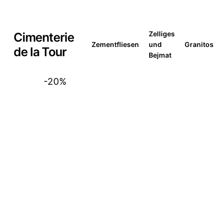
Skip
to
Zelliges
Cimenterie
main
Zementfliesen
und
Granitos
de la Tour
Bejmat
content
-20%