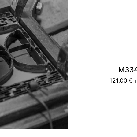
M33
121,00
€
T