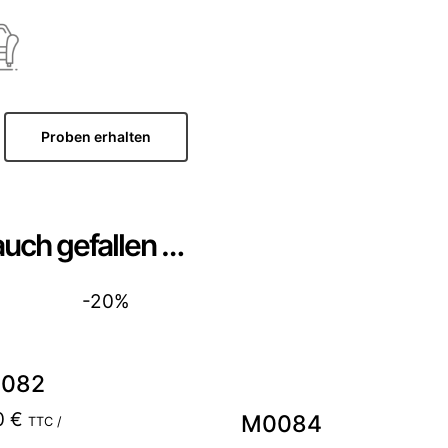
Proben erhalten
auch gefallen …
-20%
082
0
€
M0084
TTC /