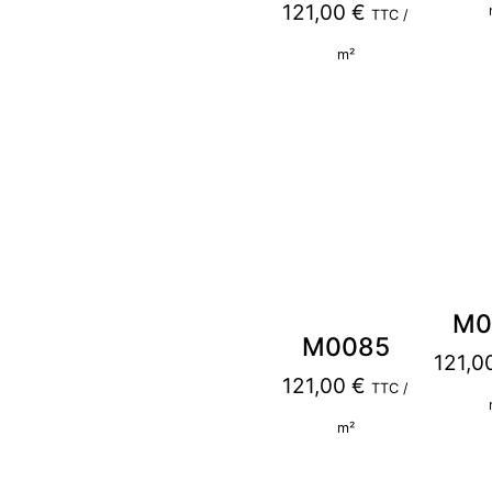
121,00
€
TTC /
m²
M0
M0085
121,0
121,00
€
TTC /
m²