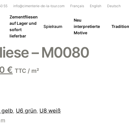
50 55
info@cimenterie-de-la-tour.com
Français
English
Deutsch
Zementfliesen
Neu
auf Lager und
Spielraum
interpretierte
Tradition
sofort
Motive
lieferbar
liese – M0080
rünglicher
Aktueller
80
€
TTC / m²
s
Preis
ist:
00 €
96,80 €.
 gelb
,
U6 grün
,
U8 weiß
mm