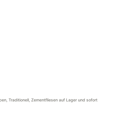
war:
ist:
121,00 €
96,80 €.
rben
,
Traditionell
,
Zementfliesen auf Lager und sofort