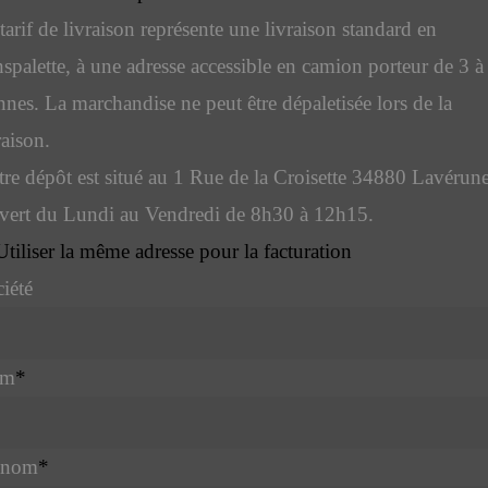
tarif de livraison représente une livraison standard en
nspalette, à une adresse accessible en camion porteur de 3 à
nes. La marchandise ne peut être dépaletisée lors de la
raison.
re dépôt est situé au 1 Rue de la Croisette 34880 Lavérune
vert du Lundi au Vendredi de 8h30 à 12h15.
Utiliser la même adresse pour la facturation
iété
om
*
énom
*