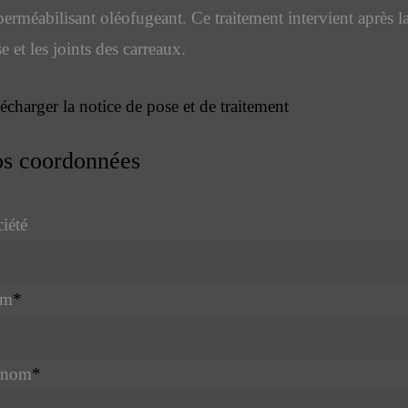
erméabilisant oléofugeant. Ce traitement intervient après l
e et les joints des carreaux.
écharger la notice de pose et de traitement
s coordonnées
iété
om
*
énom
*