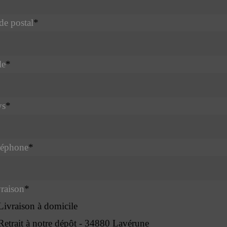
e postal
*
le
*
ys
*
léphone
*
raison
*
Livraison à domicile
Retrait à notre dépôt - 34880 Lavérune