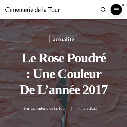
Skip
×
×
×
Menu
Cimenterie de la Tour
search
to
main
content
actualité
Le Rose Poudré
: Une Couleur
De L’année 2017
Par
Cimenterie de la Tour
7 mars 2023