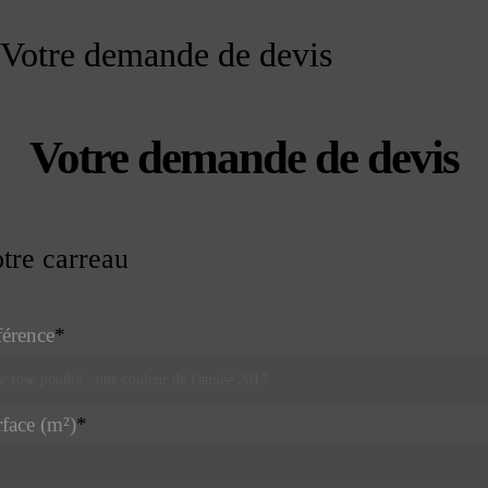
Votre demande de devis
Votre demande de devis
tre carreau
érence
*
face (m²)
*