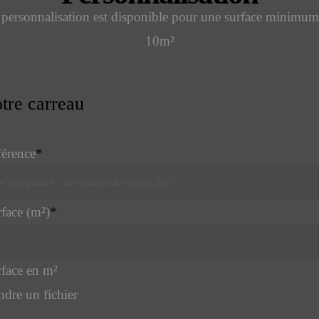
 personnalisation est disponible pour une surface minimum
10m²
tre carreau
érence
*
face (m²)
*
face en m²
ndre un fichier