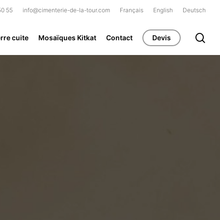
50 55
info@cimenterie-de-la-tour.com
Français
English
Deutsch
se
rre cuite
Mosaïques Kitkat
Contact
Devis