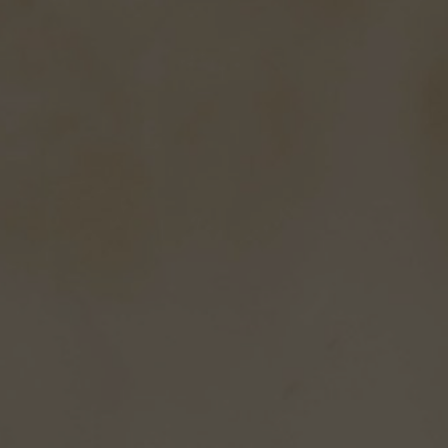
Hit enter to search or ESC to close