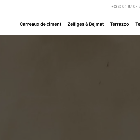
+(33) 04 67 07 
Carreaux de ciment
Zelliges & Bejmat
Terrazzo
Te