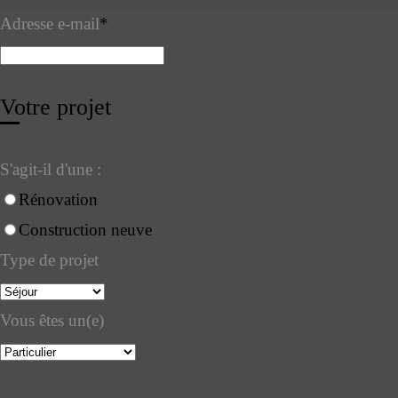
Adresse e-mail
*
Votre projet
S'agit-il d'une :
Rénovation
Construction neuve
Type de projet
Vous êtes un(e)