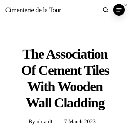
Skip
×
Menu
Cimenterie de la Tour
search
to
main
content
The Association
Of Cement Tiles
With Wooden
Wall Cladding
By
nbrault
7 March 2023