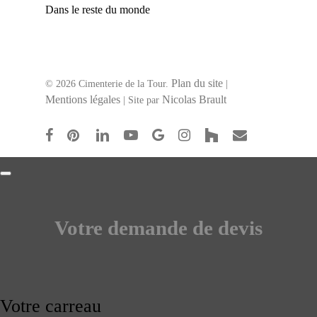
Dans le reste du monde
Plan du site
© 2026 Cimenterie de la Tour.
|
Mentions légales
Nicolas Brault
| Site par
facebook
pinterest
linkedin
youtube
google-
instagram
houzz
email
plus
Votre demande de devis
Votre carreau