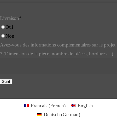
Livraison
*
Oui
Non
Avez-vous des informations complémentaires sur le projet
? (Dimension de la pièce, nombre de pièces, bordures…)
Send
Email
*
Français
(
French
)
English
Deutsch
(
German
)