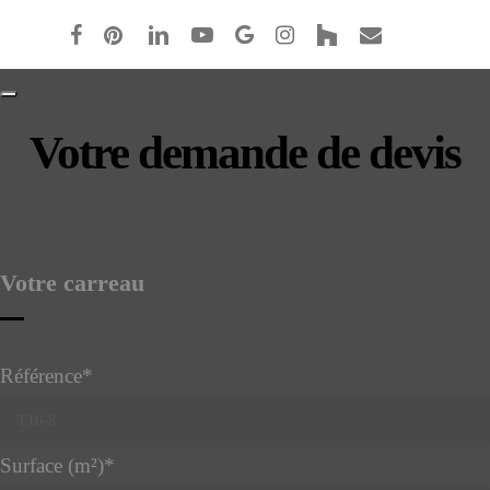
facebook
pinterest
linkedin
youtube
google-
instagram
houzz
email
plus
Votre demande de devis
Votre carreau
Référence
*
Surface (m²)
*