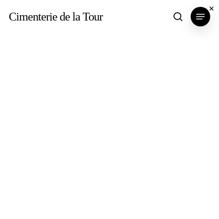
Skip
×
Menu
Cimenterie de la Tour
search
to
main
content