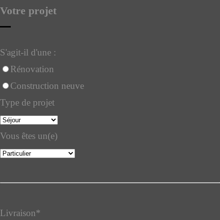
Votre projet
S'agit-il d'une :
Rénovation
Construction neuve
Type de projet
Vous êtes un(e)
Livraison
*