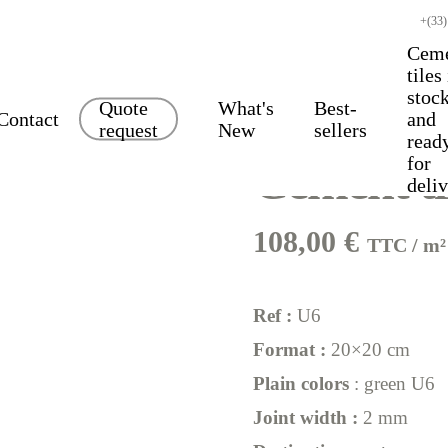
+(33)
Cem
tiles
stoc
Quote
What's
Best-
Contact
and
request
New
sellers
read
for
Cement ti
deli
108,00
€
TTC / m²
Ref :
U6
Format :
20×20 cm
Plain colors
: green U6
Joint width :
2 mm