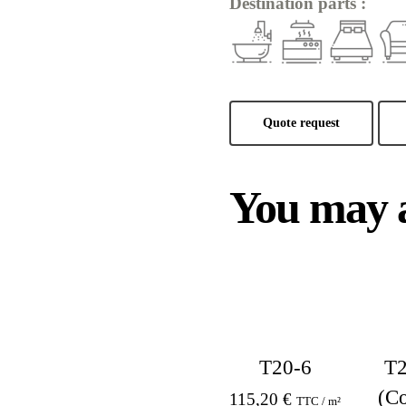
Destination parts :
Quote request
You may a
T20-6
T2
(Co
115,20
€
TTC / m²