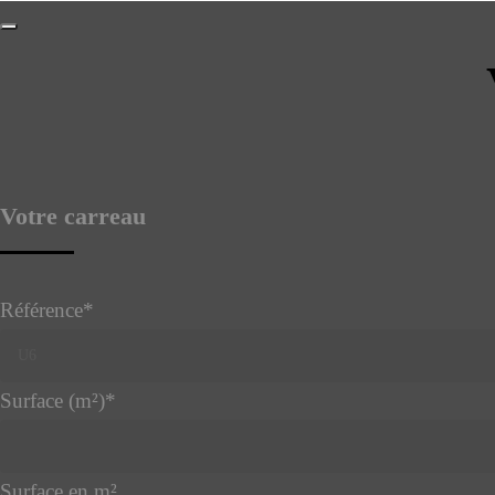
Votre carreau
Référence
*
Surface (m²)
*
Surface en m²