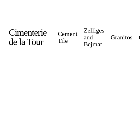
Skip
to
main
Zelliges
Cimenterie
Cement
content
and
Granitos
de la Tour
Tile
Bejmat