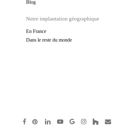
Blog
Notre implantation géographique
En France
Dans le reste du monde
facebook
pinterest
linkedin
youtube
google-
instagram
houzz
email
plus