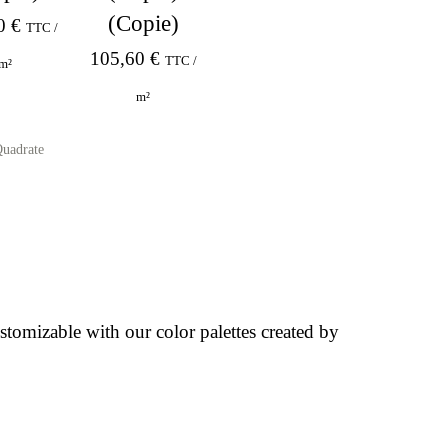
(Copie)
00
€
TTC /
105,60
€
TTC /
m²
m²
uadrate
ustomizable with our color palettes created by