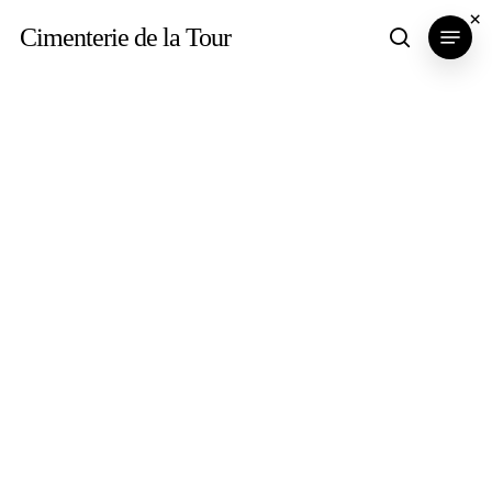
Skip
×
Menu
Cimenterie de la Tour
search
to
main
content