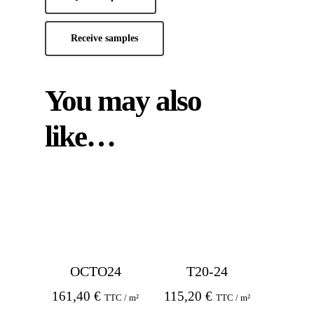
Receive samples
You may also
like…
OCTO24
T20-24
161,40
€
115,20
€
TTC / m²
TTC / m²