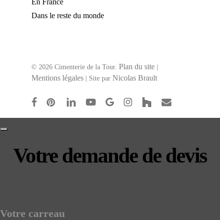
En France
Dans le reste du monde
Plan du site
© 2026 Cimenterie de la Tour.
|
Mentions légales
Nicolas Brault
| Site par
facebook
pinterest
linkedin
youtube
google-
instagram
houzz
email
plus
Votre demande de devis
Votre carreau