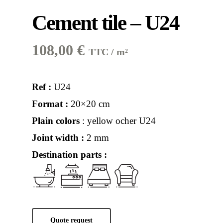
Cement tile – U24
108,00
€
TTC / m²
Ref :
U24
Format :
20×20 cm
Plain colors
: yellow ocher U24
Joint width :
2 mm
Destination parts :
Quote request