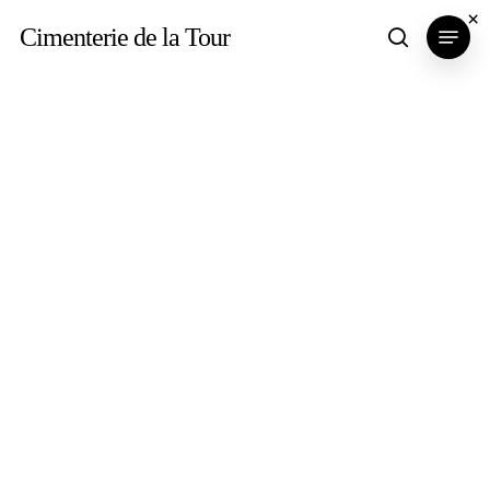
Skip
×
Menu
Cimenterie de la Tour
search
to
main
content