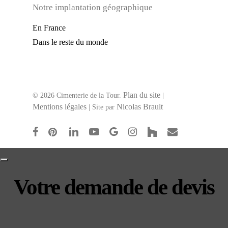
Notre implantation géographique
En France
Dans le reste du monde
Plan du site
© 2026 Cimenterie de la Tour.
|
Mentions légales
Nicolas Brault
| Site par
facebook
pinterest
linkedin
youtube
google-
instagram
houzz
email
plus
Votre demande de devis