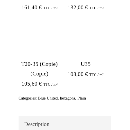
161,40
€
132,00
€
TTC / m²
TTC / m²
T20-35 (Copie)
U35
(Copie)
108,00
€
TTC / m²
105,60
€
TTC / m²
Categories:
Blue United
,
hexagons
,
Plain
Description