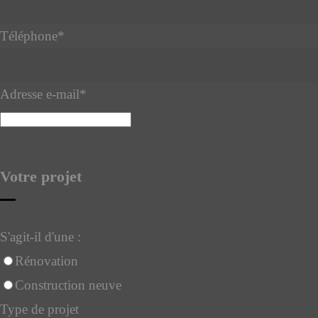
Téléphone
*
Adresse e-mail
*
Votre projet
S'agit-il d'une :
Rénovation
Construction neuve
Type de projet