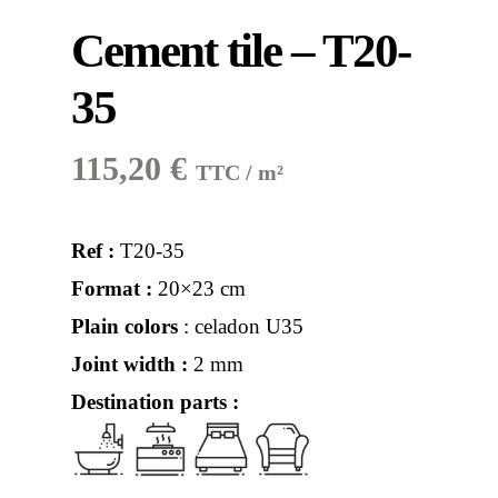
Cement tile – T20-
35
115,20
€
TTC / m²
Ref :
T20-35
Format :
20×23 cm
Plain colors
: celadon U35
Joint width :
2 mm
Destination parts :