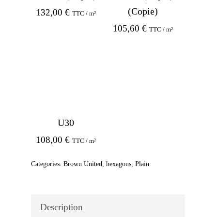
(Copie)
132,00
€
TTC / m²
105,60
€
TTC / m²
U30
108,00
€
TTC / m²
Categories:
Brown United
,
hexagons
,
Plain
Description