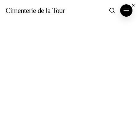
Skip
×
Menu
Cimenterie de la Tour
search
to
main
content