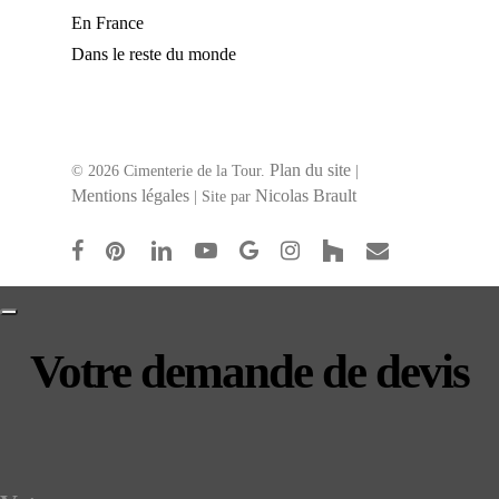
En France
Dans le reste du monde
Plan du site
© 2026 Cimenterie de la Tour.
|
Mentions légales
Nicolas Brault
| Site par
facebook
pinterest
linkedin
youtube
google-
instagram
houzz
email
plus
Votre demande de devis