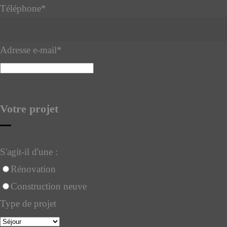
Téléphone
*
Adresse e-mail
*
Votre projet
S'agit-il d'une :
Rénovation
Construction neuve
Type de projet