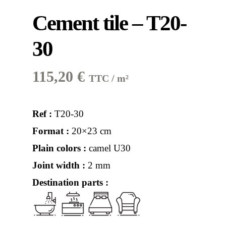
Cement tile – T20-
30
115,20
€
TTC / m²
Ref :
T20-30
Format :
20×23 cm
Plain colors :
camel U30
Joint width :
2 mm
Destination parts :