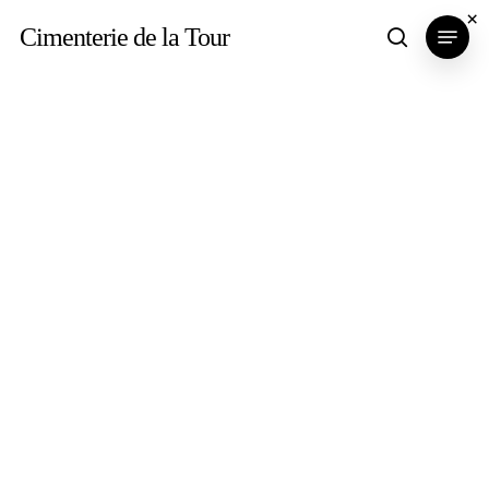
Skip
×
Menu
Cimenterie de la Tour
search
to
main
content