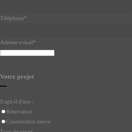
Téléphone
*
Adresse e-mail
*
Votre projet
S'agit-il d'une :
Rénovation
Construction neuve
Type de projet