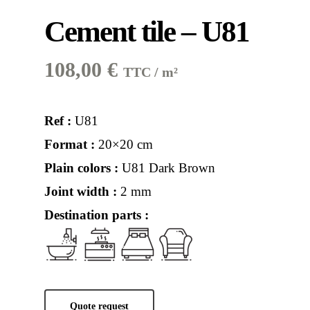
Cement tile – U81
108,00
€
TTC / m²
Ref :
U81
Format :
20×20 cm
Plain colors :
U81 Dark Brown
Joint width :
2 mm
Destination parts :
Quote request