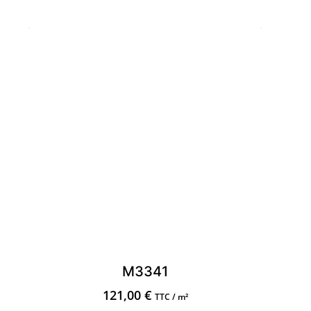
M3341
121,00
€
TTC / m²