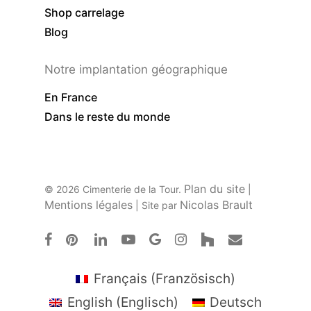
Shop carrelage
Blog
Notre implantation géographique
En France
Dans le reste du monde
Plan du site
© 2026 Cimenterie de la Tour.
|
Mentions légales
Nicolas Brault
| Site par
facebook
pinterest
linkedin
youtube
google-
instagram
houzz
email
plus
Français
(
Französisch
)
English
(
Englisch
)
Deutsch