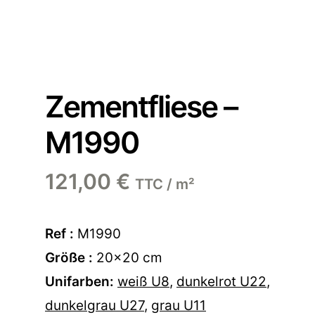
Zementfliese –
M1990
121,00
€
TTC / m²
Ref :
M1990
Größe :
20×20 cm
Unifarben:
weiß U8
,
dunkelrot U22
,
dunkelgrau U27
,
grau U11